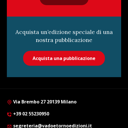
Acquista un’edizione speciale di una
nostra pubblicazione
Acquista una pubblicazione
Via Brembo 27 20139 Milano
+39 02 55230950
segreteria@vadoetornoedizioni.it