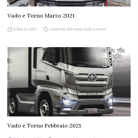
Vado e Torno Marzo 2021
8 Marzo 2021
contenuti del mese vado e torno
Vado e Torno Febbraio 2021