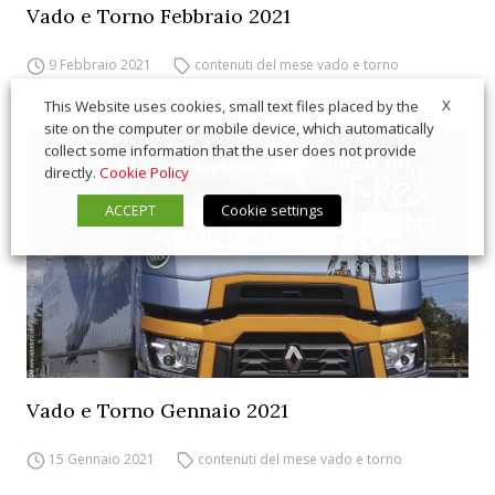
Vado e Torno Febbraio 2021
9 Febbraio 2021
contenuti del mese vado e torno
X
This Website uses cookies, small text files placed by the
site on the computer or mobile device, which automatically
collect some information that the user does not provide
directly.
Cookie Policy
ACCEPT
Cookie settings
Vado e Torno Gennaio 2021
15 Gennaio 2021
contenuti del mese vado e torno