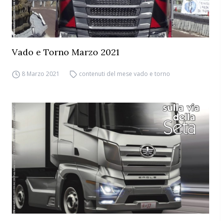
Vado e Torno Marzo 2021
8 Marzo 2021
contenuti del mese vado e torno