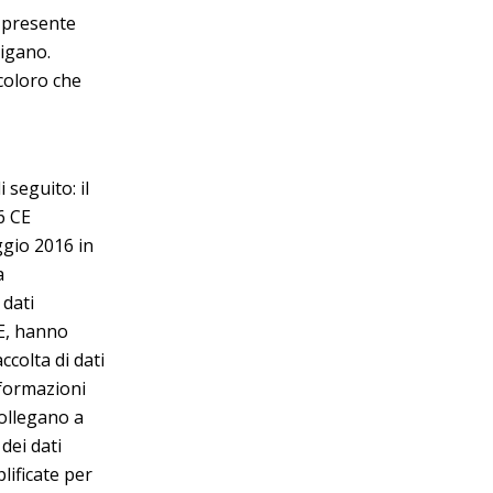
l presente
vigano.
 coloro che
 seguito: il
6 CE
ggio 2016 in
a
 dati
CE, hanno
ccolta di dati
informazioni
collegano a
dei dati
lificate per