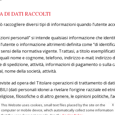
A DI DATI RACCOLTI
ò raccogliere diversi tipi di informazioni quando l’utente acc
ioni personali” si intende qualsiasi informazione che identif
l’utente o informazione altrimenti definita come “di identifi
sensi della normativa vigente. Trattasi, a titolo esemplificati
quali nome e cognome, telefono, indirizzo e-mail; indirizzo d
e di spedizione, attività, informazioni di pagamento o sulla c
l, nome della società, attività.
iste ad opera del Titolare operazioni di trattamento di dati
BILI (dati personali idonei a rivelare l’origine razziale ed etni
ligiose, filosofiche o di altro genere, le opinioni politiche, l
cati, associazioni od organizzazioni a carattere religioso, filo
X
This Website uses cookies, small text files placed by the site on the
dacale, nonché i dati personali idonei a rivelare lo stato di sal
computer or mobile device, which automatically collect some information