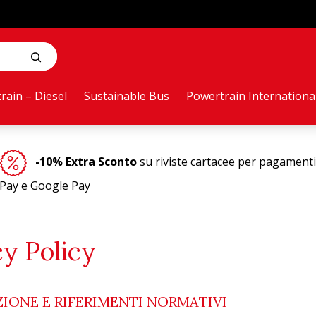
rain – Diesel
Sustainable Bus
Powertrain Internationa
-10% Extra Sconto
su riviste cartacee per pagamenti
Pay e Google Pay
cy Policy
IONE E RIFERIMENTI NORMATIVI