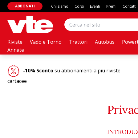
ABBONATI
Chi siamo
Corsi
Eventi
Premi
Contatti
Riviste
Vado e Torno
Trattori
Autobus
Powert
Annate
-10% Sconto
su abbonamenti a più riviste
cartacee
Priva
INTRODUZ