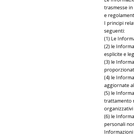
trasmesse in 
e regolamenti
I principi rel
seguenti:
(1) Le Inform
(2) le Inform
esplicite e le
(3) le Inform
proporzionate 
(4) le Inform
aggiornate al
(5) le Inform
trattamento n
organizzativ
(6) le Inform
personali non
Informazioni 