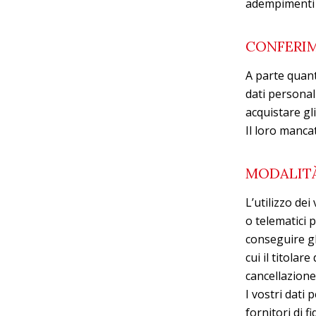
adempimenti p
CONFERIM
A parte quanto
dati personali
acquistare gli
Il loro manca
MODALITÀ
L’utilizzo dei
o telematici 
conseguire gl
cui il titolar
cancellazione
I vostri dati 
fornitori di 