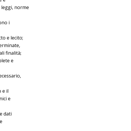
a leggi, norme
ono i
o e lecito;
terminate,
i finalità;
plete e
ecessario,
 e il
ici e
e dati
le