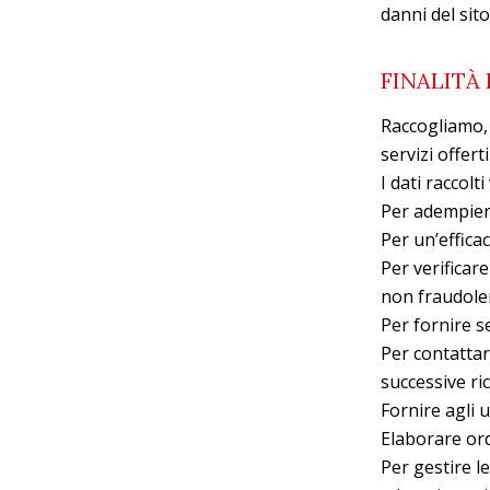
danni del sito
FINALITÀ
Raccogliamo, 
servizi offert
I dati raccolt
Per adempiere
Per un’efficac
Per verificar
non fraudole
Per fornire se
Per contattare
successive ric
Fornire agli u
Elaborare ord
Per gestire le