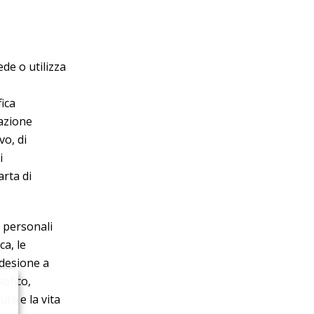
ede o utilizza
ica
cazione
vo, di
i
arta di
 personali
ca, le
’adesione a
sofico,
ute e la vita