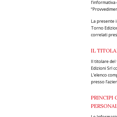
l’informativa 
“Provvediment
La presente i
Torno Edizion
correlati pres
IL TITOL
Il titolare de
Edizioni Srl 
L’elenco comp
presso l’azie
PRINCIPI
PERSONAL
Le Informazio