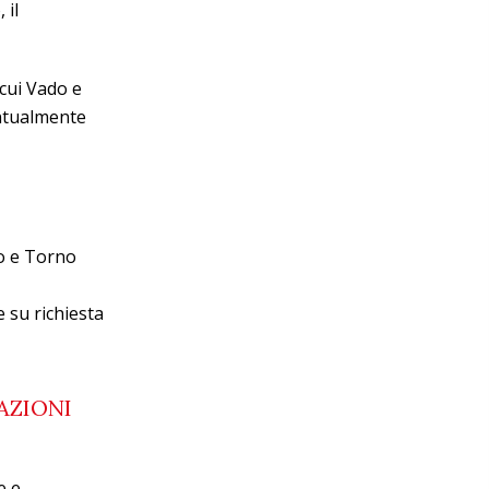
 il
 cui Vado e
entualmente
do e Torno
 su richiesta
AZIONI
e e