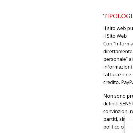
TIPOLOGI
Il sito web pu
il Sito Web:
Con “Informaz
direttamente 
personale” ai 
informazioni 
fatturazione 
credito, PayPa
Non sono prev
definiti SENSI
convinzioni re
partiti, sinda
politico o sin