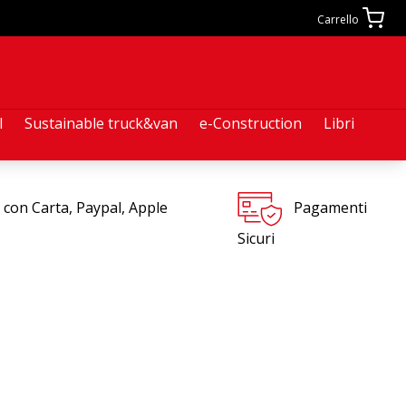
Carrello
l
Sustainable truck&van
e-Construction
Libri
 con Carta, Paypal, Apple
Pagamenti
Sicuri