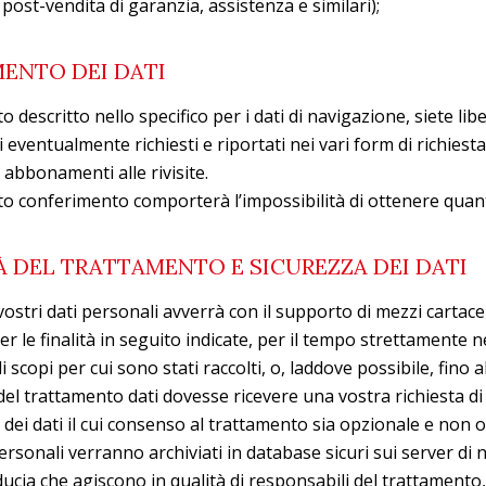
ost-vendita di garanzia, assistenza e similari);
ENTO DEI DATI
 descritto nello specifico per i dati di navigazione, siete liber
 eventualmente richiesti e riportati nei vari form di richiest
 abbonamenti alle rivisite.
to conferimento comporterà l’impossibilità di ottenere quant
 DEL TRATTAMENTO E SICUREZZA DEI DATI
 vostri dati personali avverrà con il supporto di mezzi cartace
per le finalità in seguito indicate, per il tempo strettamente 
i scopi per cui sono stati raccolti, o, laddove possibile, fino
e del trattamento dati dovesse ricevere una vostra richiesta di
 dei dati il cui consenso al trattamento sia opzionale e non o
personali verranno archiviati in database sicuri sui server di 
fiducia che agiscono in qualità di responsabili del trattament