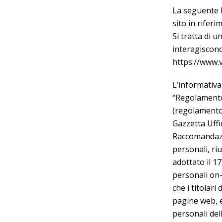
La seguente I
sito in rifer
Si tratta di 
interagiscono 
https://www.
L’informativa
“Regolamento”
(regolamento 
Gazzetta Uffi
Raccomandazio
personali, riu
adottato il 1
personali on-l
che i titolar
pagine web, e
personali del