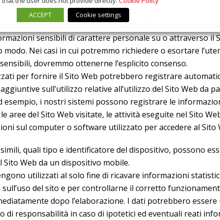
that the user does not provide directly.
Cookie Policy
udiziari.
ACCEPT
Cookie settings
a esplicita o invito specifico, chiediamo all’utente di non invia
ormazioni sensibili di carattere personale su o attraverso il 
ro modo. Nei casi in cui potremmo richiedere o esortare l’ute
sensibili, dovremmo ottenerne l’esplicito consenso.
lizzati per fornire il Sito Web potrebbero registrare automat
ggiuntive sull’utilizzo relative all’utilizzo del Sito Web da p
Ad esempio, i nostri sistemi possono registrare le informazi
le aree del Sito Web visitate, le attività eseguite nel Sito Web,
ioni sul computer o software utilizzato per accedere al Sito
imili, quali tipo e identificatore del dispositivo, possono es
al Sito Web da un dispositivo mobile.
engono utilizzati al solo fine di ricavare informazioni statis
sull’uso del sito e per controllarne il corretto funzioname
mediatamente dopo l’elaborazione. I dati potrebbero essere u
 di responsabilità in caso di ipotetici ed eventuali reati info