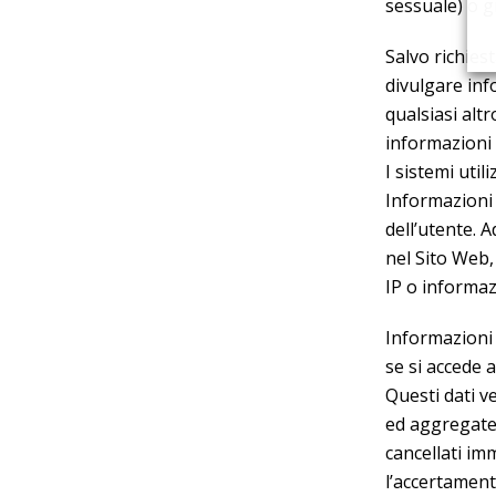
sessuale) o gi
Salvo richiest
divulgare inf
qualsiasi alt
informazioni 
I sistemi uti
Informazioni a
dell’utente. 
nel Sito Web, 
IP o informaz
Informazioni s
se si accede 
Questi dati v
ed aggregate 
cancellati im
l’accertamento