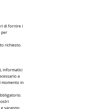
i di fornire i
a per
o richiesto.
i, informatici
necessario a
 al momento in
bbligatorio.
nostri
o, e saranno