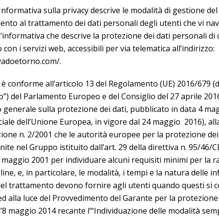
nformativa sulla privacy descrive le modalità di gestione de
imento al trattamento dei dati personali degli utenti che vi na
un’informativa che descrive la protezione dei dati personali di
con i servizi web, accessibili per via telematica all’indirizzo:
vadoetorno.com/.
 è conforme all’articolo 13 del Regolamento (UE) 2016/679 (di
) del Parlamento Europeo e del Consiglio del 27 aprile 201
generale sulla protezione dei dati, pubblicato in data 4 ma
ciale dell’Unione Europea, in vigore dal 24 maggio 2016), all
ne n. 2/2001 che le autorità europee per la protezione dei
nite nel Gruppo istituito dall’art. 29 della direttiva n. 95/46/
7 maggio 2001 per individuare alcuni requisiti minimi per la ra
ine, e, in particolare, le modalità, i tempi e la natura delle 
i del trattamento devono fornire agli utenti quando questi si 
d alla luce del Provvedimento del Garante per la protezione 
l’8 maggio 2014 recante l’“Individuazione delle modalità semp