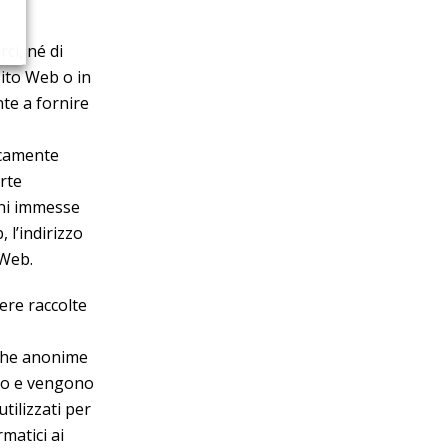
rci, né di
Sito Web o in
nte a fornire
icamente
arte
oni immesse
 l’indirizzo
 Web.
sere raccolte
tiche anonime
nto e vengono
tilizzati per
rmatici ai