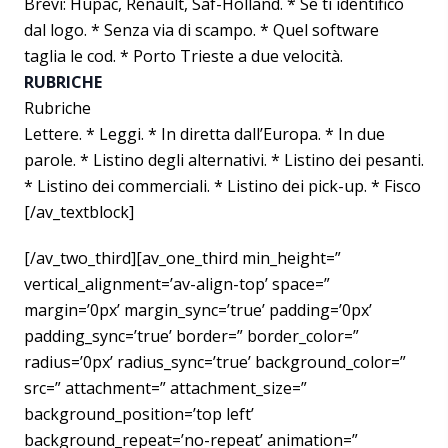
Brevi: Hupac, Renault, Saf-Holland. * Se ti identifico
dal logo. * Senza via di scampo. * Quel software
taglia le cod. * Porto Trieste a due velocità.
RUBRICHE
Rubriche
Lettere. * Leggi. * In diretta dall’Europa. * In due
parole. * Listino degli alternativi. * Listino dei pesanti.
* Listino dei commerciali. * Listino dei pick-up. * Fisco
[/av_textblock]
[/av_two_third][av_one_third min_height=”
vertical_alignment=’av-align-top’ space=”
margin=’0px’ margin_sync=’true’ padding=’0px’
padding_sync=’true’ border=” border_color=”
radius=’0px’ radius_sync=’true’ background_color=”
src=” attachment=” attachment_size=”
background_position=’top left’
background_repeat=’no-repeat’ animation=”