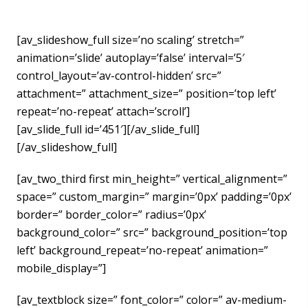
[av_slideshow_full size=’no scaling’ stretch=”
animation=’slide’ autoplay=’false’ interval=’5′
control_layout=’av-control-hidden’ src=”
attachment=” attachment_size=” position=’top left’
repeat=’no-repeat’ attach=’scroll’]
[av_slide_full id=’451′][/av_slide_full]
[/av_slideshow_full]
[av_two_third first min_height=” vertical_alignment=”
space=” custom_margin=” margin=’0px’ padding=’0px’
border=” border_color=” radius=’0px’
background_color=” src=” background_position=’top
left’ background_repeat=’no-repeat’ animation=”
mobile_display=”]
[av_textblock size=” font_color=” color=” av-medium-