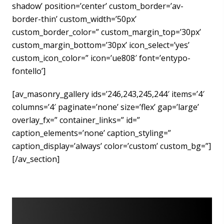
shadow’ position=’center’ custom_border=’av-
border-thin’ custom_width=’50px’
custom_border_color=” custom_margin_top=’30px’
custom_margin_bottom=’30px’ icon_select=’yes’
custom_icon_color=” icon=’ue808′ font=’entypo-
fontello’]
[av_masonry_gallery ids=’246,243,245,244′ items=’4′
columns=’4′ paginate=’none’ size=’flex’ gap=’large’
overlay_fx=” container_links=” id=”
caption_elements=’none’ caption_styling=”
caption_display=’always’ color=’custom’ custom_bg=”]
[/av_section]