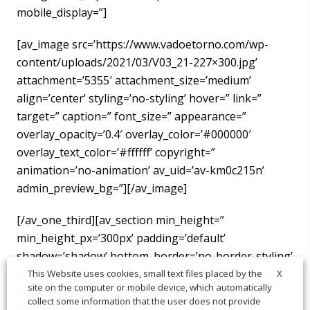
mobile_display=”]
[av_image src=’https://www.vadoetorno.com/wp-
content/uploads/2021/03/V03_21-227×300.jpg’
attachment=’5355′ attachment_size=’medium’
align=’center’ styling=’no-styling’ hover=” link=”
target=” caption=” font_size=” appearance=”
overlay_opacity=’0.4′ overlay_color=’#000000′
overlay_text_color=’#ffffff’ copyright=”
animation=’no-animation’ av_uid=’av-km0c215n’
admin_preview_bg=”][/av_image]
[/av_one_third][av_section min_height=”
min_height_px=’300px’ padding=’default’
shadow=’shadow’ bottom_border=’no-border-styling’
bottom_border_diagonal_color=’#333333′
X
This Website uses cookies, small text files placed by the
site on the computer or mobile device, which automatically
bottom_border_diagonal_direction=”
collect some information that the user does not provide