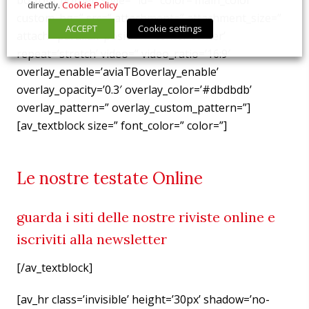
bottom_border_style=” id=” color=’main_color’
directly.
Cookie Policy
custom_bg=” src=” attachment=” attachment_size=”
ACCEPT
Cookie settings
attach=’parallax’ position=’center center’
repeat=’stretch’ video=” video_ratio=’16:9′
overlay_enable=’aviaTBoverlay_enable’
overlay_opacity=’0.3′ overlay_color=’#dbdbdb’
overlay_pattern=” overlay_custom_pattern=”]
[av_textblock size=” font_color=” color=”]
Le nostre testate Online
guarda i siti delle nostre riviste online e
iscriviti alla newsletter
[/av_textblock]
[av_hr class=’invisible’ height=’30px’ shadow=’no-