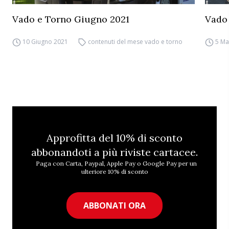
Vado e Torno Giugno 2021
Vado
10 Giugno 2021
contenuti del mese vado e torno
5 Ma
Approfitta del 10% di sconto
abbonandoti a più riviste cartacee.
Paga con Carta, Paypal, Apple Pay o Google Pay per un
ulteriore 10% di sconto
ABBONATI ORA