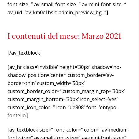
font-size=” av-small-font-size=” av-mini-font-size=”
av_uid=’av-km0c1bsh’ admin_preview_bg=”]
I contenuti del mese: Marzo 2021
[/av_textblock]
[av_hr class=’invisible’ height=’30px’ shadow=’no-
shadow’ position=’center’ custom_border=’av-
border-thin’ custom_width=’50px’
custom_border_color=” custom_margin_top=’30px’
custom_margin_bottom=’30px’ icon_select=’yes’
custom_icon_color=” icon=’ue808′ font=’entypo-
fontello’]
[av_textblock size=” font_color=” color=” av-medium-
font-size=” av-small-font-size=” av-mini-font-size=”