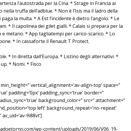
partenza l’autostrada per la Cina. * Strage in Francia ai
o nella truffa dell’adblue. * Non è l’Isis ma il ladro della
 paga la multa. * A Est l’incidente è dietro l’angolo. * Le
am. * Il capolinea dei gilet gialli. * Calais si prepara per la
ro e metano. * App tagliatempi per carico-scarico. * Lo
one. * In cassaforte il Renault T Protect.
le. * In diretta dall’Europa. * Listino degli alternativi. *
k-up. * Nomi. * Fisco
 min_height=” vertical_alignment=’av-align-top’ space=”
rue’ padding=’0px’ padding_sync=’true’ border=”
radius_sync=’true’ background_color=” src=” attachment=”
d_position=’top left’ background_repeat=’no-repeat’
 av_uid=’av-9i88vt’]
.vadoetorno.com/wp-content/uploads/2019/06/V06_19-