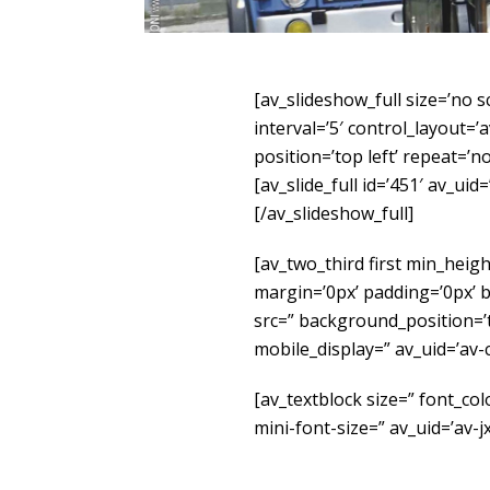
[av_slideshow_full size=’no sc
interval=’5′ control_layout=
position=’top left’ repeat=’no
[av_slide_full id=’451′ av_uid=
[/av_slideshow_full]
[av_two_third first min_heig
margin=’0px’ padding=’0px’ 
src=” background_position=’
mobile_display=” av_uid=’av-
[av_textblock size=” font_co
mini-font-size=” av_uid=’av