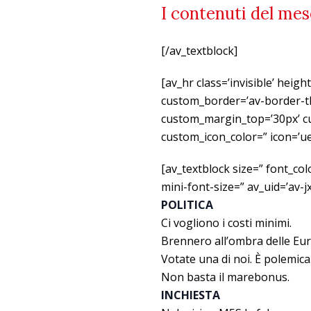
I contenuti del me
[/av_textblock]
[av_hr class=’invisible’ heig
custom_border=’av-border-th
custom_margin_top=’30px’ cu
custom_icon_color=” icon=’ue
[av_textblock size=” font_co
mini-font-size=” av_uid=’av-
POLITICA
Ci vogliono i costi minimi.
Brennero all’ombra delle Eu
Votate una di noi. È polemica
Non basta il marebonus.
INCHIESTA