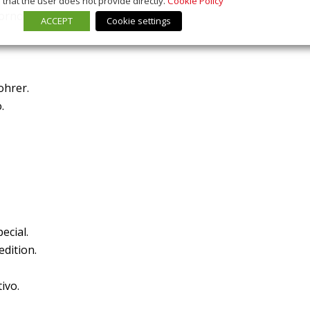
that the user does not provide directly.
Cookie Policy
orno.
ACCEPT
Cookie settings
ohrer.
.
ecial.
edition.
ivo.