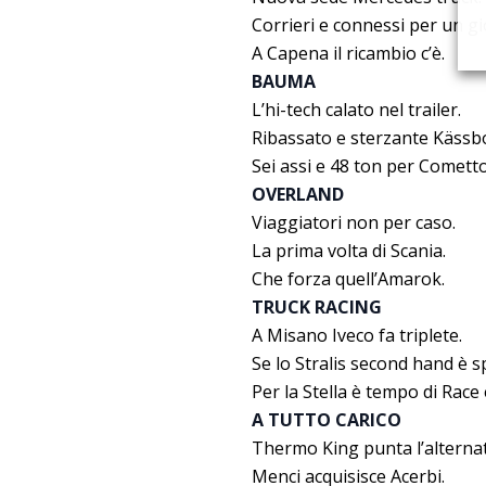
Corrieri e connessi per un gi
A Capena il ricambio c’è.
BAUMA
L’hi-tech calato nel trailer.
Ribassato e sterzante Kässb
Sei assi e 48 ton per Cometto
OVERLAND
Viaggiatori non per caso.
La prima volta di Scania.
Che forza quell’Amarok.
TRUCK RACING
A Misano Iveco fa triplete.
Se lo Stralis second hand è sp
Per la Stella è tempo di Race 
A TUTTO CARICO
Thermo King punta l’alternat
Menci acquisisce Acerbi.