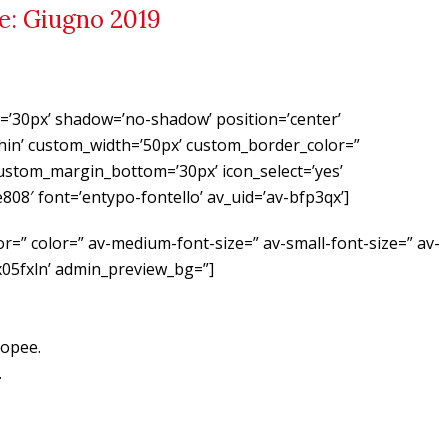
se: Giugno 2019
ht=’30px’ shadow=’no-shadow’ position=’center’
in’ custom_width=’50px’ custom_border_color=”
stom_margin_bottom=’30px’ icon_select=’yes’
808′ font=’entypo-fontello’ av_uid=’av-bfp3qx’]
lor=” color=” av-medium-font-size=” av-small-font-size=” av-
jx05fxln’ admin_preview_bg=”]
ropee.
.