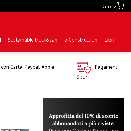
Carrello
l
Sustainable truck&van
e-Construction
Libri
 con Carta, Paypal, Apple
Pagamenti
Sicuri