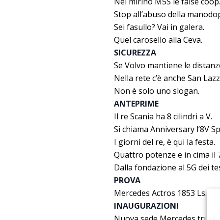
Nel mirino M5S le false coop
Stop all’abuso della manodo
Sei fasullo? Vai in galera.
Quel carosello alla Ceva.
SICUREZZA
Se Volvo mantiene le distanz
Nella rete c’è anche San Lazz
Non è solo uno slogan.
ANTEPRIME
Il re Scania ha 8 cilindri a V.
Si chiama Anniversary l’8V Sp
I giorni del re, è qui la festa.
Quattro potenze e in cima il 
Dalla fondazione al 5G dei tes
PROVA
Mercedes Actros 1853 Ls.
INAUGURAZIONI
Nuova sede Mercedes truck.