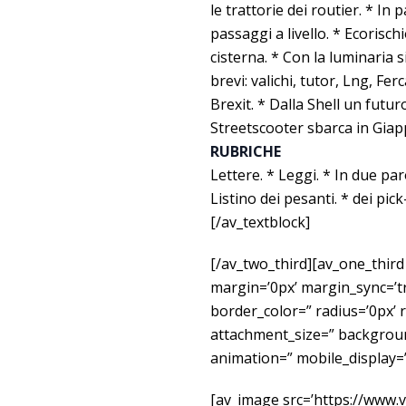
le trattorie dei routier. * In 
passaggi a livello. * Ecorischi
cisterna. * Con la luminaria si
brevi: valichi, tutor, Lng, Ferc
Brexit. * Dalla Shell un futu
Streetscooter sbarca in Giapp
RUBRICHE
Lettere. * Leggi. * In due paro
Listino dei pesanti. * dei pic
[/av_textblock]
[/av_two_third][av_one_third
margin=’0px’ margin_sync=’t
border_color=” radius=’0px’ 
attachment_size=” backgroun
animation=” mobile_display=”
[av_image src=’https://www