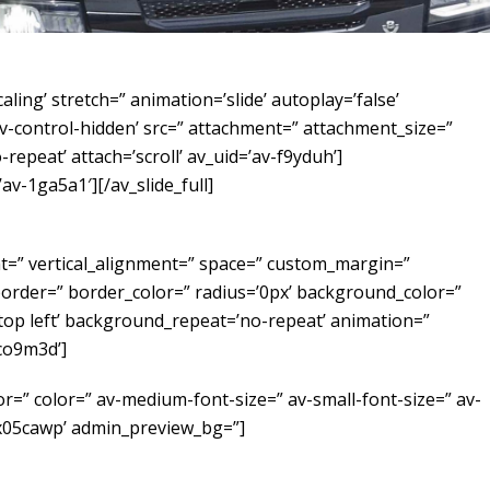
aling’ stretch=” animation=’slide’ autoplay=’false’
’av-control-hidden’ src=” attachment=” attachment_size=”
-repeat’ attach=’scroll’ av_uid=’av-f9yduh’]
’av-1ga5a1′][/av_slide_full]
ht=” vertical_alignment=” space=” custom_margin=”
border=” border_color=” radius=’0px’ background_color=”
top left’ background_repeat=’no-repeat’ animation=”
co9m3d’]
lor=” color=” av-medium-font-size=” av-small-font-size=” av-
-jx05cawp’ admin_preview_bg=”]