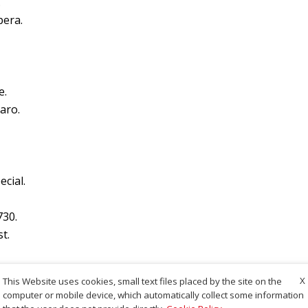
.
pera.
e.
aro.
ecial.
730.
t.
X
This Website uses cookies, small text files placed by the site on the
computer or mobile device, which automatically collect some information