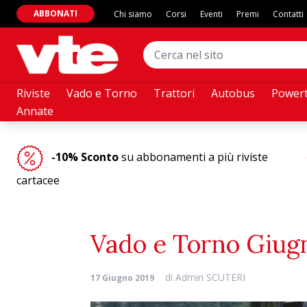
ABBONATI
Chi siamo
Corsi
Eventi
Premi
Contatti
Riviste
Vado e Torno
Trattori
Autobus
Powert
Annate
-10% Sconto
su abbonamenti a più riviste
cartacee
Vado e Torno Giug
di
Admin SCUTERI
17 Giugno 2019