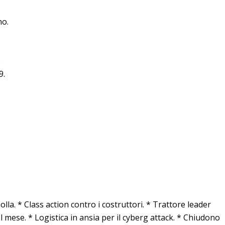
no.
.
9.
lla. * Class action contro i costruttori. * Trattore leader
l mese. * Logistica in ansia per il cyberg attack. * Chiudono