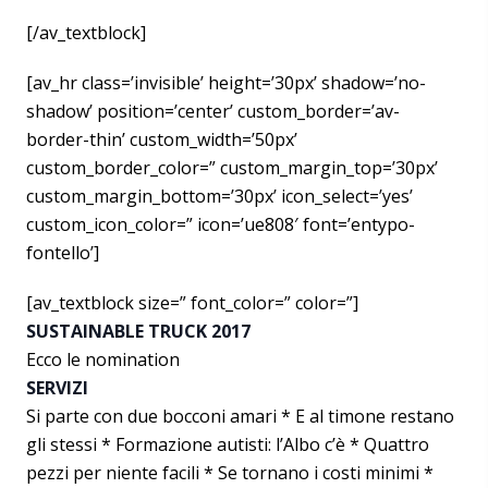
[/av_textblock]
[av_hr class=’invisible’ height=’30px’ shadow=’no-
shadow’ position=’center’ custom_border=’av-
border-thin’ custom_width=’50px’
custom_border_color=” custom_margin_top=’30px’
custom_margin_bottom=’30px’ icon_select=’yes’
custom_icon_color=” icon=’ue808′ font=’entypo-
fontello’]
[av_textblock size=” font_color=” color=”]
SUSTAINABLE TRUCK 2017
Ecco le nomination
SERVIZI
Si parte con due bocconi amari * E al timone restano
gli stessi * Formazione autisti: l’Albo c’è * Quattro
pezzi per niente facili * Se tornano i costi minimi *