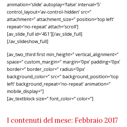
animation=’slide’ autoplay=’false’ interval=’5′
control_layout=’av-control-hidden’ src=”
attachment=” attachment_size=” position=’top left’
repeat=’no-repeat’ attach=’scroll’]
[av_slide_full id=’451′][/av_slide_full]
[/av_slideshow_full]
[av_two_third first min_height=” vertical_alignment=”
space=” custom_margin=” margin=’0px’ padding=’0px’
border=” border_color=” radius=’0px’
background_color=” src=” background_position=’top
left’ background_repeat=’no-repeat’ animation=”
mobile_display=”]
[av_textblock size=” font_color=” color=”]
I contenuti del mese: Febbraio 2017