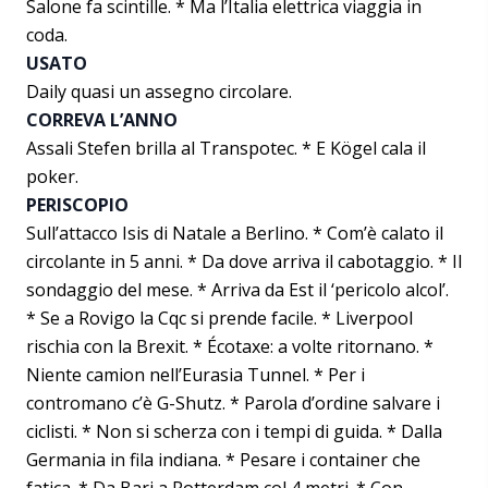
Salone fa scintille. * Ma l’Italia elettrica viaggia in
coda.
USATO
Daily quasi un assegno circolare.
CORREVA L’ANNO
Assali Stefen brilla al Transpotec. * E Kögel cala il
poker.
PERISCOPIO
Sull’attacco Isis di Natale a Berlino. * Com’è calato il
circolante in 5 anni. * Da dove arriva il cabotaggio. * Il
sondaggio del mese. * Arriva da Est il ‘pericolo alcol’.
* Se a Rovigo la Cqc si prende facile. * Liverpool
rischia con la Brexit. * Écotaxe: a volte ritornano. *
Niente camion nell’Eurasia Tunnel. * Per i
contromano c’è G-Shutz. * Parola d’ordine salvare i
ciclisti. * Non si scherza con i tempi di guida. * Dalla
Germania in fila indiana. * Pesare i container che