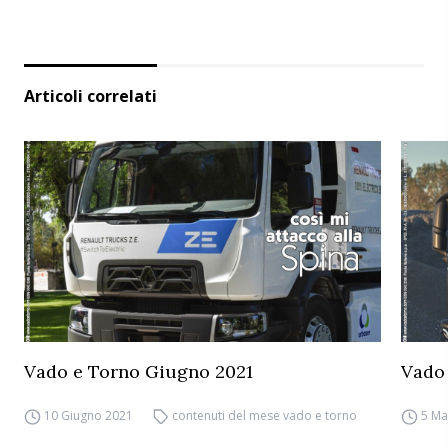
Articoli correlati
Vado e Torno Giugno 2021
Vado
10 Giugno 2021
contenuti del mese vado e torno
5 Ma