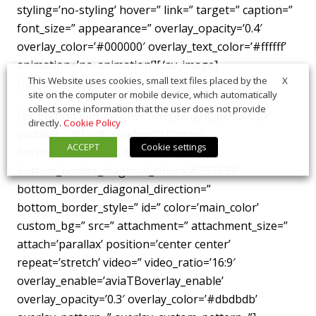
styling=’no-styling’ hover=” link=” target=” caption=”
font_size=” appearance=” overlay_opacity=’0.4′
overlay_color=’#000000′ overlay_text_color=’#ffffff’
animation=’no-animation’][/av_image]
X
This Website uses cookies, small text files placed by the
[/av_one_third]
site on the computer or mobile device, which automatically
collect some information that the user does not provide
[av_section min_height=” min_height_px=’300px’
directly.
Cookie Policy
padding=’default’ shadow=’shadow’
ACCEPT
Cookie settings
bottom_border=’no-border-styling’
bottom_border_diagonal_color=’#333333′
bottom_border_diagonal_direction=”
bottom_border_style=” id=” color=’main_color’
custom_bg=” src=” attachment=” attachment_size=”
attach=’parallax’ position=’center center’
repeat=’stretch’ video=” video_ratio=’16:9′
overlay_enable=’aviaTBoverlay_enable’
overlay_opacity=’0.3′ overlay_color=’#dbdbdb’