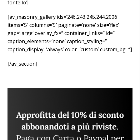
fontello’]
[av_masonry_gallery ids=’246,243,245,244,2006′
items=’5′ columns=’5′ paginate=’none’ size=’flex’
gap=’large’ overlay_fx=” container_links=” id=”
caption_elements=’none’ caption_styling=”
caption_display=’always’ color=’custom’ custom_bg=”]
[/av_section]