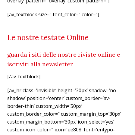
overlay_pattern=” overlay_custom_pattern=”]
[av_textblock size=” font_color=” color=”]
Le nostre testate Online
guarda i siti delle nostre riviste online e
iscriviti alla newsletter
[/av_textblock]
[av_hr class=’invisible’ height=’30px’ shadow=’no-
shadow’ position=’center’ custom_border=’av-
border-thin’ custom_width=’50px’
custom_border_color=” custom_margin_top=’30px’
custom_margin_bottom=’30px’ icon_select=’yes’
custom_icon_color=” icon=’ue808′ font=’entypo-