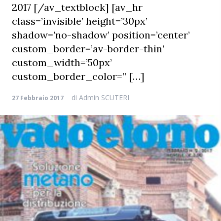
2017 [/av_textblock] [av_hr
class=’invisible’ height=’30px’
shadow=’no-shadow’ position=’center’
custom_border=’av-border-thin’
custom_width=’50px’
custom_border_color=” […]
di
Admin SCUTERI
27 Febbraio 2017