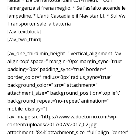
fatica. * Da Bari a Rotterdam col 4 metri. * Con
l’emergenza si frena meglio. * Se l’asfalto accende le
lampadine. * L’anti Cascadia è il Navistar Lt. * Sul Vw
Transporter sale la batteria
[/av_textblock]
[/av_two_third]
[av_one_third min_height=” vertical_alignment=’av-
align-top’ space=” margin=’0px’ margin_sync=’true’
padding=’0px’ padding_sync=’true’ border=”
border_color=” radius=’0px’ radius_sync=’true’
background_color=” src=” attachment=”
attachment_size=” background_position=’top left’
background_repeat=’no-repeat’ animation=”
mobile_display=”]
[av_image src=’https://www.vadoetorno.com/wp-
content/uploads/2017/07/V2017_02.jpg’
attachment=’844′ attachment_size=’full’ align=’center’