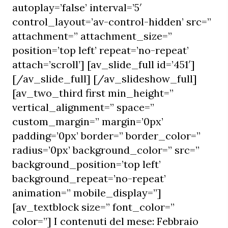
autoplay=’false’ interval=’5′
control_layout=’av-control-hidden’ src=”
attachment=” attachment_size=”
position=’top left’ repeat=’no-repeat’
attach=’scroll’] [av_slide_full id=’451′]
[/av_slide_full] [/av_slideshow_full]
[av_two_third first min_height=”
vertical_alignment=” space=”
custom_margin=” margin=’0px’
padding=’0px’ border=” border_color=”
radius=’0px’ background_color=” src=”
background_position=’top left’
background_repeat=’no-repeat’
animation=” mobile_display=”]
[av_textblock size=” font_color=”
color=”] I contenuti del mese: Febbraio