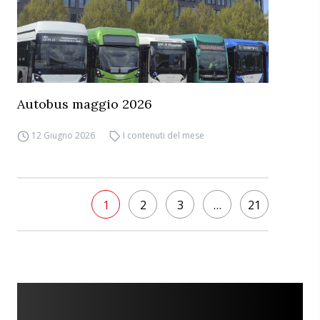
Autobus maggio 2026
12 Giugno 2026
I contenuti del mese
1
2
3
…
21