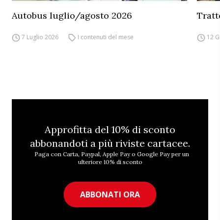
Autobus luglio/agosto 2026
Tratt
7 Luglio 2026
I contenuti del mese
12 G
Approfitta del 10% di sconto
abbonandoti a più riviste cartacee.
Paga con Carta, Paypal, Apple Pay o Google Pay per un
ulteriore 10% di sconto
ABBONATI ORA