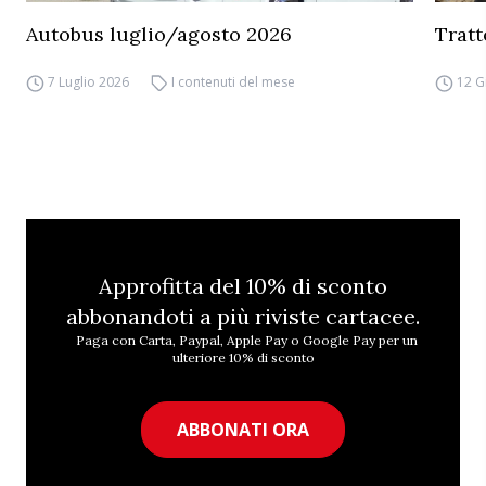
Autobus luglio/agosto 2026
Tratt
7 Luglio 2026
I contenuti del mese
12 G
Approfitta del 10% di sconto
abbonandoti a più riviste cartacee.
Paga con Carta, Paypal, Apple Pay o Google Pay per un
ulteriore 10% di sconto
ABBONATI ORA