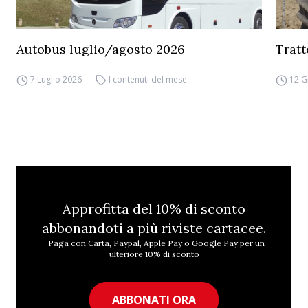
Autobus luglio/agosto 2026
Tratt
7 Luglio 2026
I contenuti del mese
12 G
Approfitta del 10% di sconto
abbonandoti a più riviste cartacee.
Paga con Carta, Paypal, Apple Pay o Google Pay per un
ulteriore 10% di sconto
ABBONATI ORA