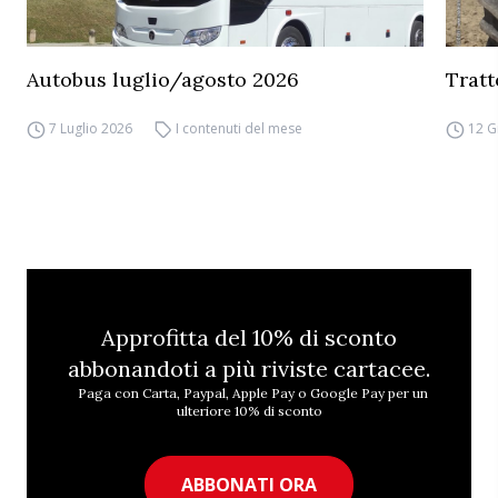
Autobus luglio/agosto 2026
Tratt
7 Luglio 2026
I contenuti del mese
12 G
Approfitta del 10% di sconto
abbonandoti a più riviste cartacee.
Paga con Carta, Paypal, Apple Pay o Google Pay per un
ulteriore 10% di sconto
ABBONATI ORA