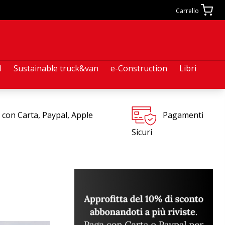
Carrello
l
Sustainable truck&van
e-Construction
Libri
 con Carta, Paypal, Apple
Pagamenti
Sicuri