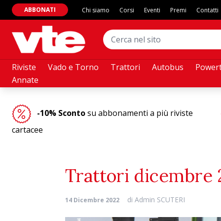
ABBONATI
Chi siamo
Corsi
Eventi
Premi
Contatti
Riviste
Vado e Torno
Trattori
Autobus
Powert
Annate
-10% Sconto
su abbonamenti a più riviste
cartacee
Trattori dicembre
di
Admin SCUTERI
14 Dicembre 2022