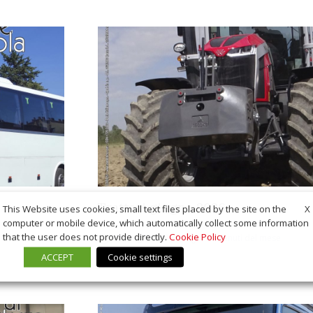
Trattori giugno 2026
X
This Website uses cookies, small text files placed by the site on the
computer or mobile device, which automatically collect some information
that the user does not provide directly.
Cookie Policy
12 Giugno 2026
I contenuti del mese
ACCEPT
Cookie settings