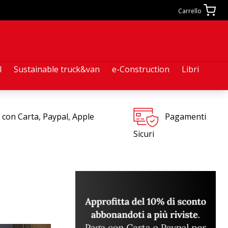
Carrello
l
Sustainable truck&van
e-Construction
Libri
 con Carta, Paypal, Apple
Pagamenti
Sicuri