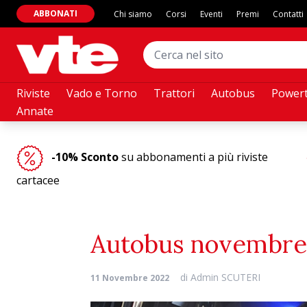
ABBONATI
Chi siamo
Corsi
Eventi
Premi
Contatti
Riviste
Vado e Torno
Trattori
Autobus
Powert
Annate
-10% Sconto
su abbonamenti a più riviste
cartacee
Autobus novembre
di
Admin SCUTERI
11 Novembre 2022