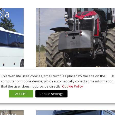
Trattori giugno 2026
X
This Website uses cookies, small text files placed by the site on the
computer or mobile device, which automatically collect some information
12 Giugno 2026
I contenuti del mese
that the user does not provide directly.
Cookie Policy
ACCEPT
Cookie settings