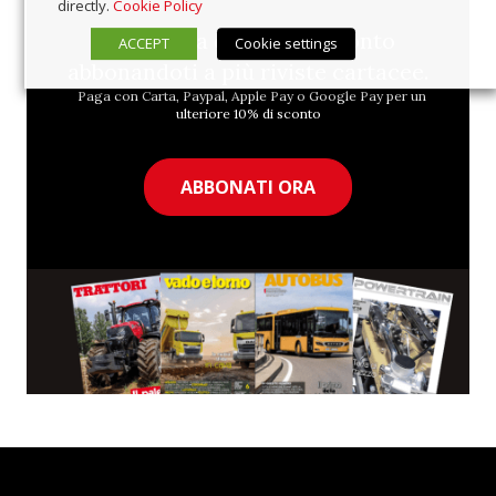
directly.
Cookie Policy
Approfitta del 10% di sconto
ACCEPT
Cookie settings
abbonandoti a più riviste cartacee.
Paga con Carta, Paypal, Apple Pay o Google Pay per un
ulteriore 10% di sconto
ABBONATI ORA