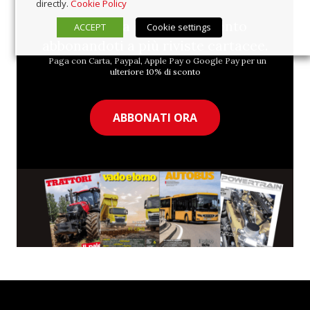
directly.
Cookie Policy
Approfitta del 10% di sconto
ACCEPT
Cookie settings
abbonandoti a più riviste cartacee.
Paga con Carta, Paypal, Apple Pay o Google Pay per un
ulteriore 10% di sconto
ABBONATI ORA