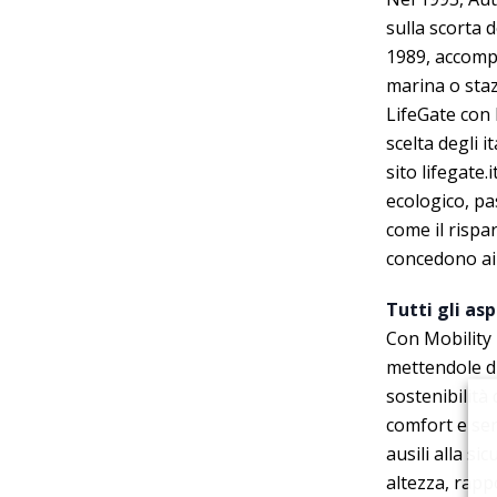
sulla scorta d
1989, accompa
marina o staz
LifeGate con 
scelta degli i
sito lifegate
ecologico, pa
come il rispar
concedono ai 
Tutti gli asp
Con Mobility 
mettendole di
sostenibilità
comfort e ser
ausili alla s
altezza, rapp