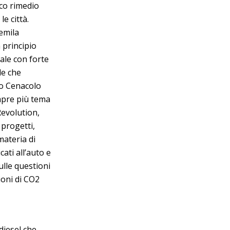
co rimedio
e città.
uemila
 principio
ale con forte
le che
io Cenacolo
empre più tema
Revolution,
 progetti,
materia di
cati all’auto e
ulle questioni
ioni di CO2
iesel che,