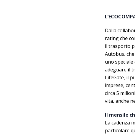
L’ECOCOMPA
Dalla collabo
rating che con
il trasporto 
Autobus, che 
uno speciale 
adeguare il t
LifeGate, il 
imprese, cent
circa 5 milion
vita, anche n
Il mensile ch
La cadenza me
particolare q