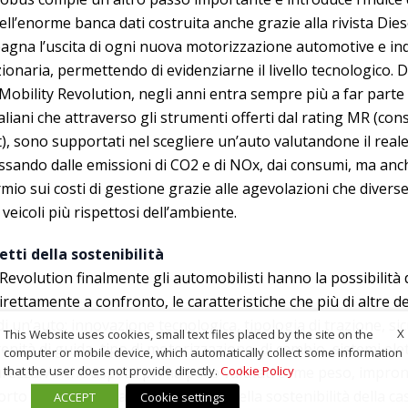
ell’enorme banca dati costruita anche grazie alla rivista Dies
gna l’uscita di ogni nuova motorizzazione automotive e ind
ionaria, permettendo di evidenziarne il livello tecnologico. 
Mobility Revolution, negli anni entra sempre più a far parte d
taliani che attraverso gli strumenti offerti dal rating MR (cons
.it), sono supportati nel scegliere un’auto valutandone il real
ssando dalle emissioni di CO2 e di NOx, dai consumi, ma anch
mio sui costi di gestione grazie alle agevolazioni che diverse 
veicoli più rispettosi dell’ambiente.
etti della sostenibilità
Revolution finalmente gli automobilisti hanno la possibilità d
rettamente a confronto, le caratteristiche che più di altre de
 di un’auto: innovazione tecnologica, tipologia di trazione, si
X
This Website uses cookies, small text files placed by the site on the
enità di guida, tipo di motorizzazione, di cambio, sistemi elet
computer or mobile device, which automatically collect some information
that the user does not provide directly.
Cookie Policy
icurezza. Anche aspetti prima poco valutati come peso, impron
orto peso/potenza e investimenti nella sostenibilità della ca
ACCEPT
Cookie settings