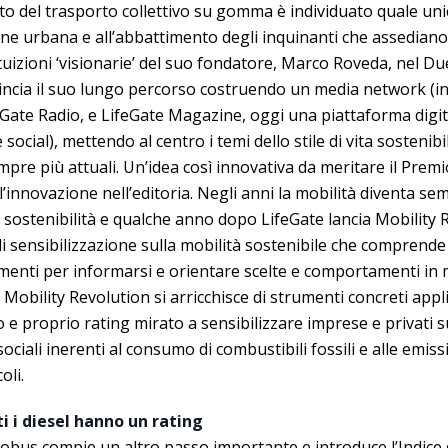
o del trasporto collettivo su gomma è individuato quale uni
ione urbana e all’abbattimento degli inquinanti che assediano l
ntuizioni ‘visionarie’ del suo fondatore, Marco Roveda, nel D
ncia il suo lungo percorso costruendo un media network (in
eGate Radio, e LifeGate Magazine, oggi una piattaforma digit
ocial), mettendo al centro i temi dello stile di vita sostenibi
pre più attuali. Un’idea così innovativa da meritare il Prem
l’innovazione nell’editoria. Negli anni la mobilità diventa s
a sostenibilità e qualche anno dopo LifeGate lancia Mobility 
 di sensibilizzazione sulla mobilità sostenibile che comprende
umenti per informarsi e orientare scelte e comportamenti in 
 Mobility Revolution si arricchisce di strumenti concreti appli
o e proprio rating mirato a sensibilizzare imprese e privati s
ociali inerenti al consumo di combustibili fossili e alle emiss
oli.
ti i diesel hanno un rating
obus compie un altro passo importante e introduce l’Indice d