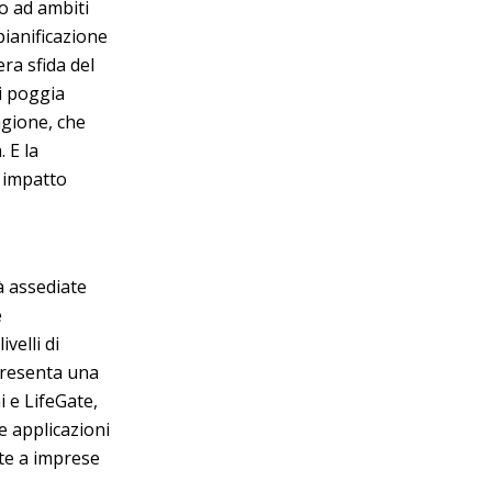
to ad ambiti
pianificazione
era sfida del
i poggia
agione, che
 E la
o impatto
à assediate
e
velli di
ppresenta una
i e LifeGate,
e applicazioni
ate a imprese