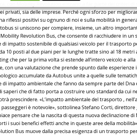
a, con Mobility Revolution entrano a far parte dei criteri di s
dei privati, sia delle imprese. Perché ogni sforzo per migliora
a riflessi positivi su ognuno di noi e sulla mobilità in genera
tobus si uniscono per compiere, insieme, un altro importan
e Mobility Revolution Bus, che consente di racchiudere in un
 di impatto sostenibile di qualsiasi veicolo per il trasporto 
 da 10 posti al due piani per le lunghe tratte sino al 18 metri 
ating che per la prima volta si estende all’intero veicolo e alla
e, con una valutazione che prende spunto dalle esperienze
nologico accumulate da Autobus unite a quelle sulle tematich
 e di impatto ambientale che fanno da sempre parte del Dna d
i saperi che di fatto porta a costruire uno standard da cui n
otrà prescindere. «L’impatto ambientale del trasporto , nell’
 passeggeri è notevole», sottolinea Stefano Corti, direttore
 piace pensare che la nascita di questa nuova declinazione di 
rti i suoi benefici effetti anche in queste aree della mobilità
olution Bus muove dalla precisa esigenza di un trasporto p