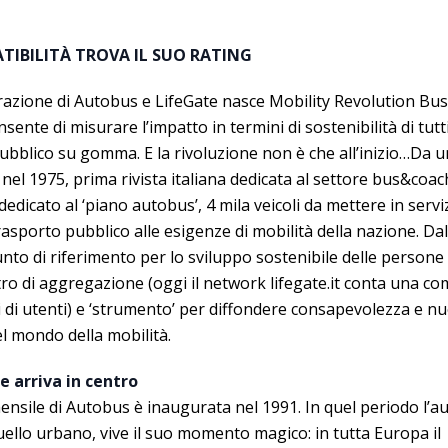
TIBILITÀ TROVA IL SUO RATING
razione di Autobus e LifeGate nasce Mobility Revolution Bus,
sente di misurare l’impatto in termini di sostenibilità di tutti 
pubblico su gomma. E la rivoluzione non è che all’inizio…Da 
nel 1975, prima rivista italiana dedicata al settore bus&coac
dedicato al ‘piano autobus’, 4 mila veicoli da mettere in servi
rasporto pubblico alle esigenze di mobilità della nazione. Dall
punto di riferimento per lo sviluppo sostenibile delle persone 
ro di aggregazione (oggi il network lifegate.it conta una co
i di utenti) e ‘strumento’ per diffondere consapevolezza e nuov
el mondo della mobilità.
e arriva in centro
nsile di Autobus è inaugurata nel 1991. In quel periodo l’au
uello urbano, vive il suo momento magico: in tutta Europa il