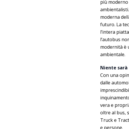
più moderno e
ambientalisti
moderna della 
futuro. La te
l’intera piat
l’autobus non
modernità è u
ambientale.
Niente sarà
Con una opini
dalle automobi
imprescindibi
inquinamento 
vera e propri
oltre al bus,
Truck e Tract
e persone.