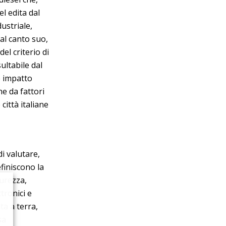
el edita dal
ustriale,
Dal canto suo,
el criterio di
ultabile dal
e impatto
e da fattori
città italiane
i valutare,
finiscono la
curezza,
tronici e
ta a terra,
sa