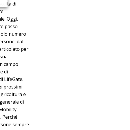
celta di
re
le. Oggi,
te passo:
 solo numero
persone, dal
articolato per
 sua
 in campo
e di
i LifeGate.
ei prossimi
agricoltura e
 generale di
Mobility
». Perché
ersone sempre