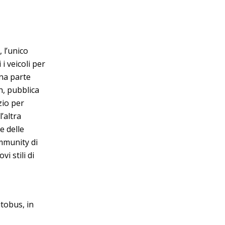
 l’unico
i veicoli per
una parte
h, pubblica
zio per
’altra
e delle
mmunity di
i stili di
tobus, in