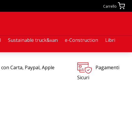
Carrello
l
Sustainable truck&van
e-Construction
Libri
 con Carta, Paypal, Apple
Pagamenti
Sicuri