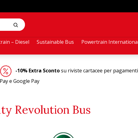
rain – Diesel
Sustainable Bus
Powertrain Internationa
-10% Extra Sconto
su riviste cartacee per pagamenti
Pay e Google Pay
ity Revolution Bus