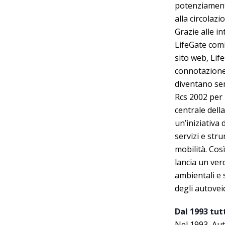
potenziament
alla circolaz
Grazie alle i
LifeGate comi
sito web, Lif
connotazione s
diventano sem
Rcs 2002 per 
centrale dell
un’iniziativa
servizi e str
mobilità. Così
lancia un ver
ambientali e s
degli autoveic
Dal 1993 tut
Nel 1993, Aut