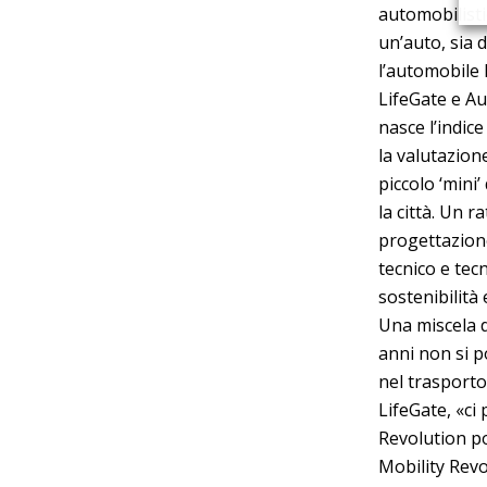
automobilistic
un’auto, sia 
l’automobile h
LifeGate e Au
nasce l’indic
la valutazione
piccolo ‘mini’
la città. Un r
progettazion
tecnico e tec
sostenibilità
Una miscela d
anni non si p
nel trasporto
LifeGate, «ci
Revolution po
Mobility Rev