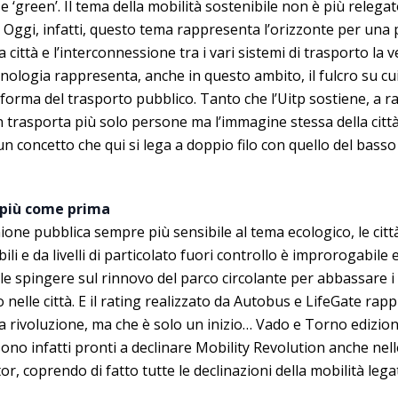
 ‘green’. Il tema della mobilità sostenibile non è più relega
. Oggi, infatti, questo tema rappresenta l’orizzonte per una 
città e l’interconnessione tra i vari sistemi di trasporto la v
cnologia rappresenta, anche in questo ambito, il fulcro su cu
taforma del trasporto pubblico. Tanto che l’Uitp sostiene, a r
 trasporta più solo persone ma l’immagine stessa della città.
n concetto che qui si lega a doppio filo con quello del bass
 più come prima
one pubblica sempre più sensibile al tema ecologico, le citt
li e da livelli di particolato fuori controllo è improrogabile 
le spingere sul rinnovo del parco circolante per abbassare i li
nelle città. E il rating realizzato da Autobus e LifeGate ra
a rivoluzione, ma che è solo un inizio… Vado e Torno edizion
 sono infatti pronti a declinare Mobility Revolution anche nell
or, coprendo di fatto tutte le declinazioni della mobilità leg