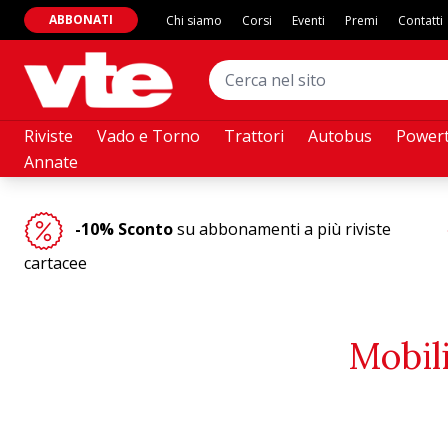
ABBONATI
Chi siamo
Corsi
Eventi
Premi
Contatti
Riviste
Vado e Torno
Trattori
Autobus
Powert
Annate
-10% Sconto
su abbonamenti a più riviste
cartacee
Mobil