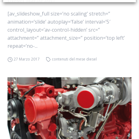
Diesel Marzo 2017
[av_slideshow_full size=’no scaling’ stretch=”
animation=’slide’ autoplay=’false’ interval=’5′
control_layout=’av-control-hidden’ src=”
attachment=” attachment_size=” position=’top left’
repeat=’no-...
27 Marzo 2017
contenuti del mese diesel