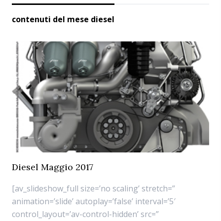
contenuti del mese diesel
Diesel Maggio 2017
[av_slideshow_full size=’no scaling’ stretch=”
animation=’slide’ autoplay=’false’ interval=’5′
control_layout=’av-control-hidden’ src=”