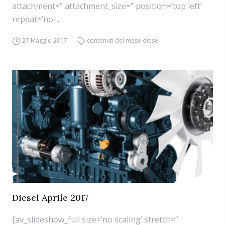
attachment=” attachment_size=” position=’top left’
repeat=’no-...
27 Maggio 2017
contenuti del mese diesel
Diesel Aprile 2017
[av_slideshow_full size=’no scaling’ stretch=”