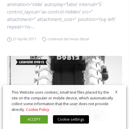
animation=’slide’ autoplay=’false’ interval=’5′
control_layout=’av-control-hidden’ src=”
attachment=” attachment_size=” position=’top left’
repeat=’no-...
27 Aprile 2017
contenuti del mese diesel
X
This Website uses cookies, small text files placed by the
site on the computer or mobile device, which automatically
collect some information that the user does not provide
directly.
Cookie Policy
ACCEPT
Cookie settings