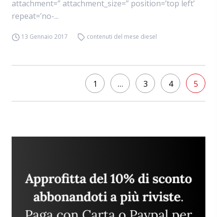
attachment=” attachment_size=” position=’top left’
repeat=’no-...
13 Gennaio 2017
contenuti del mese diesel
1
…
3
4
5