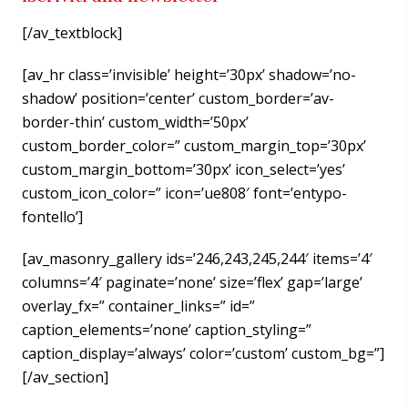
[/av_textblock]
[av_hr class=’invisible’ height=’30px’ shadow=’no-
shadow’ position=’center’ custom_border=’av-
border-thin’ custom_width=’50px’
custom_border_color=” custom_margin_top=’30px’
custom_margin_bottom=’30px’ icon_select=’yes’
custom_icon_color=” icon=’ue808′ font=’entypo-
fontello’]
[av_masonry_gallery ids=’246,243,245,244′ items=’4′
columns=’4′ paginate=’none’ size=’flex’ gap=’large’
overlay_fx=” container_links=” id=”
caption_elements=’none’ caption_styling=”
caption_display=’always’ color=’custom’ custom_bg=”]
[/av_section]