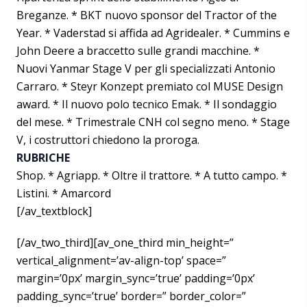
Breganze. * BKT nuovo sponsor del Tractor of the
Year. * Vaderstad si affida ad Agridealer. * Cummins e
John Deere a braccetto sulle grandi macchine. *
Nuovi Yanmar Stage V per gli specializzati Antonio
Carraro. * Steyr Konzept premiato col MUSE Design
award. * Il nuovo polo tecnico Emak. * Il sondaggio
del mese. * Trimestrale CNH col segno meno. * Stage
V, i costruttori chiedono la proroga.
RUBRICHE
Shop. * Agriapp. * Oltre il trattore. * A tutto campo. *
Listini. * Amarcord
[/av_textblock]
[/av_two_third][av_one_third min_height=”
vertical_alignment=’av-align-top’ space=”
margin=’0px’ margin_sync=’true’ padding=’0px’
padding_sync=’true’ border=” border_color=”