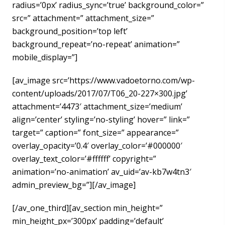
radius=’0px’ radius_sync=’true’ background_color=”
src=” attachment=” attachment_size=”
background_position=’top left’
background_repeat=’no-repeat’ animation=”
mobile_display=”]
[av_image src=’https://www.vadoetorno.com/wp-
content/uploads/2017/07/T06_20-227×300.jpg’
attachment=’4473′ attachment_size=’medium’
align=’center’ styling=’no-styling’ hover=” link=”
target=” caption=” font_size=” appearance=”
overlay_opacity=’0.4′ overlay_color=’#000000′
overlay_text_color=’#ffffff’ copyright=”
animation=’no-animation’ av_uid=’av-kb7w4tn3′
admin_preview_bg=”][/av_image]
[/av_one_third][av_section min_height=”
min_height_px=’300px’ padding=’default’