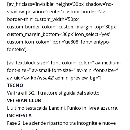
[av_hr class=’invisible’ height=’30px’ shadow=’no-
shadow’ position=’center’ custom_border=’av-
border-thin’ custom_width=’50px’
custom_border_color=” custom_margin_top=’30px’
custom_margin_bottom=’30px’ icon_select=’yes’
custom_icon_color=” icon=’ue808′ font=’entypo-
fontello’]
[av_textblock size=” font_color=” color=” av-medium-
font-size=” av-small-font-size=” av-mini-font-size=”
av_uid=’av-kb7w5a42′ admin_preview_bg=”]
TECNO
Valtra e il 5G. Il trattore si guida dal salotto.
VETERAN CLUB
L’ultimo testacalda Landini, l’unico in livrea azzurra.
INCHIESTA
Fase 2. Le aziende ripartono tra incognite e nuove