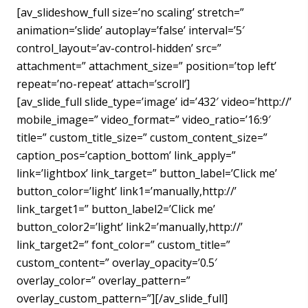
[av_slideshow_full size=’no scaling’ stretch=”
animation=’slide’ autoplay=’false’ interval=’5′
control_layout=’av-control-hidden’ src=”
attachment=” attachment_size=” position=’top left’
repeat=’no-repeat’ attach=’scroll’]
[av_slide_full slide_type=’image’ id=’432′ video=’http://’
mobile_image=” video_format=” video_ratio=’16:9′
title=” custom_title_size=” custom_content_size=”
caption_pos=’caption_bottom’ link_apply=”
link=’lightbox’ link_target=” button_label=’Click me’
button_color=’light’ link1=’manually,http://’
link_target1=” button_label2=’Click me’
button_color2=’light’ link2=’manually,http://’
link_target2=” font_color=” custom_title=”
custom_content=” overlay_opacity=’0.5′
overlay_color=” overlay_pattern=”
overlay_custom_pattern=”][/av_slide_full]