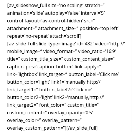
[av_slideshow_full size=’no scaling’ stretch=”
animation=’slide’ autoplay=’false’ interval=’5′
control_layout=’av-control-hidden’ src=”
attachment=” attachment_size=” position=’top left’
repeat=’no-repeat’ attach=’scroll’]
[av_slide_full slide_type=’image’ id=’432′ video=’http://’
mobile_image=” video_format=” video_ratio=’16:9′
title=” custom_title_size=” custom_content_size=”
caption_pos=’caption_bottom’ link_apply=”
link=’lightbox’ link_target=” button_label=’Click me’
button_color=’light’ link1=’manually,http://’
link_target1=” button_label2=’Click me’
button_color2=’light’ link2=’manually,http://’
link_target2=” font_color=” custom_title=”
custom_content=” overlay_opacity=’0.5′
overlay_color=” overlay_pattern=”
overlay_custom_pattern=”][/av_slide_full]