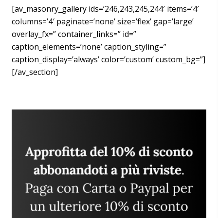
[av_masonry_gallery ids=’246,243,245,244′ items=’4′
columns=’4′ paginate=’none’ size=’flex’ gap=’large’
overlay_fx=” container_links=” id=”
caption_elements=’none’ caption_styling=”
caption_display=’always’ color=’custom’ custom_bg=”]
[/av_section]