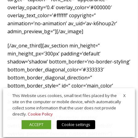
overlay_opacity=’0.4′ overlay_color=’#000000′
overlay_text_color=’#ffffff’ copyright=”
animation=’no-animation’ av_uid=’av-k6houp2r’
admin_preview_bg=”][/av_image]
[/av_one_third][av_section min_height=”
min_height_px=’300px’ padding=’default’
shadow=’shadow’ bottom_border=’no-border-styling’
bottom_border_diagonal_color=’#333333′
bottom_border_diagonal_direction=”
bottom_border_style=” id=” color=’main_color’
custom_bg=” src=” attachment=” attachment_size=”
X
This Website uses cookies, small text files placed by the
attach=’parallax’ position=’center center’
site on the computer or mobile device, which automatically
collect some information that the user does not provide
repeat=’stretch’ video=” video_ratio=’16:9′
directly.
Cookie Policy
overlay_enable=’aviaTBoverlay_enable’
ACCEPT
Cookie settings
overlay_opacity=’0.3′ overlay_color=’#dbdbdb’
overlay_pattern=” overlay_custom_pattern=”]