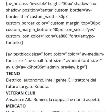
[av_hr class=’invisible’ height=’30px’ shadow=’no-
shadow’ position=’center’ custom_border=’av-
border-thin’ custom_width=’50px’
custom_border_color=” custom_margin_top=’30px’
custom_margin_bottom=’30px’ icon_select=’yes’
custom_icon_color=” icon=’ue808′ font=’entypo-
fontello’]
[av_textblock size=” font_color=” color=” av-medium-
font-size=” av-small-font-size=” av-mini-font-size=”
av_uid=’av-k6hot06m’ admin_preview_bg=”]
TECNO
Elettrico, autonomo, intelligente. È il trattore del
futuro targato Kubota.
VETERAN CLUB
Ansaldo e Alfa Romeo, la coppia che non ti aspetti.
MERCATO