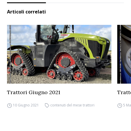
Articoli correlati
Trattori Giugno 2021
Tratt
10 Giugno 2021
contenuti del mese trattori
5 Ma