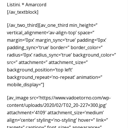
Listini. * Amarcord
[/av_textblock]
[/av_two_third][av_one_third min_height=”
vertical_alignment=’av-align-top’ space=”
margin=’0px’ margin_sync=’true’ padding=’0px’
padding_sync=’true’ border=” border_color=”
radius=’0px’ radius_sync=’true’ background_color=”
src=” attachment=” attachment_size=”
background_position=’top left’
background_repeat=’no-repeat’ animation=”
mobile_display=”]
[av_image src=’https://www.vadoetorno.com/wp-
content/uploads/2020/02/T02_20-227×300.jpg’
attachment=’4109′ attachment_size=’medium’
align=’center’ styling=’no-styling’ hover=” link=”
target=” caption=” font_size=” appearance=”