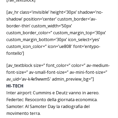
[/av_textblock]
[av_hr class=’invisible’ height=’30px’ shadow=’no-
shadow’ position=’center’ custom_border=’av-
border-thin’ custom_width=’50px’
custom_border_color=” custom_margin_top=’30px’
custom_margin_bottom=’30px’ icon_select=’yes’
custom_icon_color=” icon=’ue808′ font=’entypo-
fontello’]
[av_textblock size=” font_color=” color=” av-medium-
font-size=” av-small-font-size=” av-mini-font-size=”
av_uid=’av-k4e9wwm5′ admin_preview_bg=”]
HI-TECH
Inter airport: Cummins e Deutz vanno in aereo.
Federtec: Resoconto della giornata economica.
Samoter: Al Samoter Day la radiografia del
movimento terra.