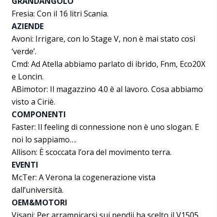
GRANDANGOLO
Fresia: Con il 16 litri Scania.
AZIENDE
Avoni: Irrigare, con lo Stage V, non è mai stato così
‘verde’.
Cmd: Ad Atella abbiamo parlato di ibrido, Fnm, Eco20X
e Loncin.
ABimotor: Il magazzino 4.0 è al lavoro. Cosa abbiamo
visto a Ciriè.
COMPONENTI
Faster: Il feeling di connessione non è uno slogan. E
noi lo sappiamo….
Allison: È scoccata l’ora del movimento terra.
EVENTI
McTer: A Verona la cogenerazione vista
dall’università.
OEM&MOTORI
Visani: Per arrampicarsi sui pendii ha scelto il V1505