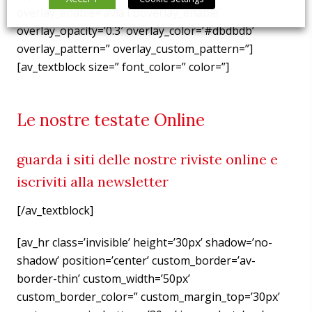
overlay_enable=’aviaTBoverlay_enable’
overlay_opacity=’0.3′ overlay_color=’#dbdbdb’
overlay_pattern=” overlay_custom_pattern=”]
[av_textblock size=” font_color=” color=”]
Le nostre testate Online
guarda i siti delle nostre riviste online e
iscriviti alla newsletter
[/av_textblock]
[av_hr class=’invisible’ height=’30px’ shadow=’no-
shadow’ position=’center’ custom_border=’av-
border-thin’ custom_width=’50px’
custom_border_color=” custom_margin_top=’30px’