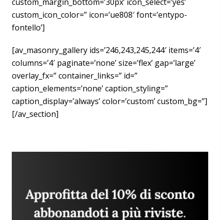
custom_margin_bottom=’30px’ icon_select=’yes’
custom_icon_color=” icon=’ue808′ font=’entypo-
fontello’]
[av_masonry_gallery ids=’246,243,245,244′ items=’4′
columns=’4′ paginate=’none’ size=’flex’ gap=’large’
overlay_fx=” container_links=” id=”
caption_elements=’none’ caption_styling=”
caption_display=’always’ color=’custom’ custom_bg=”]
[/av_section]