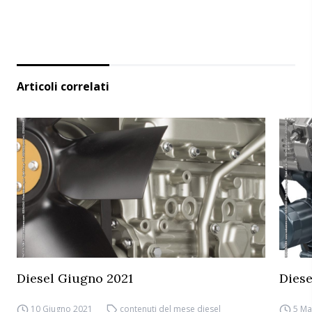
Articoli correlati
Diesel Giugno 2021
Diese
10 Giugno 2021
contenuti del mese diesel
5 Ma