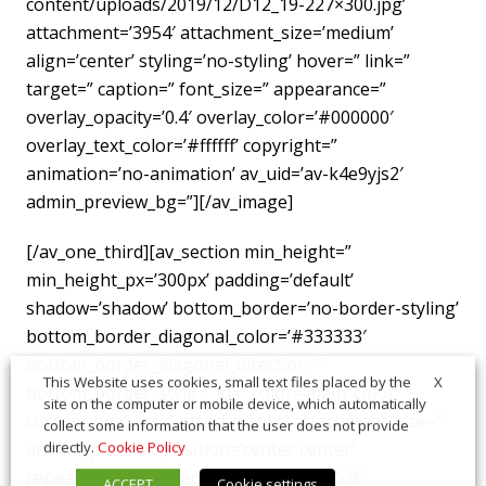
content/uploads/2019/12/D12_19-227×300.jpg’
attachment=’3954′ attachment_size=’medium’
align=’center’ styling=’no-styling’ hover=” link=”
target=” caption=” font_size=” appearance=”
overlay_opacity=’0.4′ overlay_color=’#000000′
overlay_text_color=’#ffffff’ copyright=”
animation=’no-animation’ av_uid=’av-k4e9yjs2′
admin_preview_bg=”][/av_image]
[/av_one_third][av_section min_height=”
min_height_px=’300px’ padding=’default’
shadow=’shadow’ bottom_border=’no-border-styling’
bottom_border_diagonal_color=’#333333′
bottom_border_diagonal_direction=”
X
This Website uses cookies, small text files placed by the
bottom_border_style=” id=” color=’main_color’
site on the computer or mobile device, which automatically
custom_bg=” src=” attachment=” attachment_size=”
collect some information that the user does not provide
attach=’parallax’ position=’center center’
directly.
Cookie Policy
repeat=’stretch’ video=” video_ratio=’16:9′
ACCEPT
Cookie settings