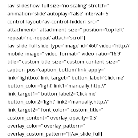
[av_slideshow_full size=’no scaling’ stretch=”
animation=’slide’ autoplay=’false’ interval=’5′
control_layout=’av-control-hidden’ src=”
attachment=” attachment_size=” position=’top left’
repeat=’no-repeat’ attach=’scroll’]
[av_slide_full slide_type=’image’ id=’460′ video=’http://’
mobile_image=” video_format=” video_ratio=’16:9′
title=” custom_title_size=” custom_content_size=”
caption_pos=’caption_bottom’ link_apply=”
link=’lightbox’ link_target=” button_label=’Click me’
button_color=’light’ link1=’manually,http://’
link_target1=” button_label2=’Click me’
button_color2=’light’ link2=’manually,http://’
link_target2=” font_color=” custom_title=”
custom_content=” overlay_opacity=’0.5′
overlay_color=” overlay_pattern=”
overlay_custom_pattern=”][/av_slide_full]