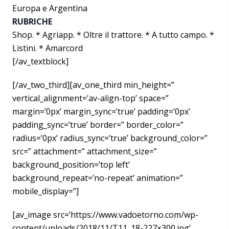
Europa e Argentina
RUBRICHE
Shop. * Agriapp. * Oltre il trattore. * A tutto campo. *
Listini. * Amarcord
[/av_textblock]
[/av_two_third][av_one_third min_height=”
vertical_alignment=’av-align-top’ space=”
margin=’0px’ margin_sync=’true’ padding=’0px’
padding_sync=’true’ border=” border_color=”
radius=’0px’ radius_sync=’true’ background_color=”
src=” attachment=” attachment_size=”
background_position=’top left’
background_repeat=’no-repeat’ animation=”
mobile_display=”]
[av_image src=’https://www.vadoetorno.com/wp-
content/uploads/2018/11/T11_18-227×300.jpg’