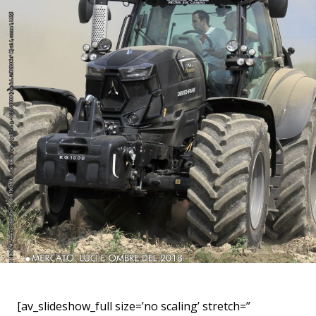
[av_slideshow_full size=’no scaling’ stretch=”