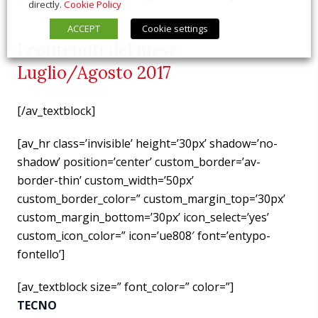
directly.
Cookie Policy
ACCEPT
Cookie settings
I contenuti del mese:
Luglio/Agosto 2017
[/av_textblock]
[av_hr class=’invisible’ height=’30px’ shadow=’no-
shadow’ position=’center’ custom_border=’av-
border-thin’ custom_width=’50px’
custom_border_color=” custom_margin_top=’30px’
custom_margin_bottom=’30px’ icon_select=’yes’
custom_icon_color=” icon=’ue808′ font=’entypo-
fontello’]
[av_textblock size=” font_color=” color=”]
TECNO