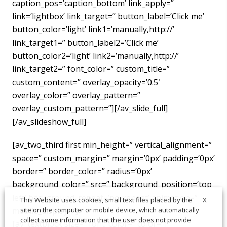
caption_pos=’caption_bottom’ link_apply=”
link=’lightbox’ link_target=” button_label=’Click me’
button_color=’light’ link1=’manually,http://’
link_target1=” button_label2=’Click me’
button_color2=’light’ link2=’manually,http://’
link_target2=” font_color=” custom_title=”
custom_content=” overlay_opacity=’0.5′
overlay_color=” overlay_pattern=”
overlay_custom_pattern=”][/av_slide_full]
[/av_slideshow_full]
[av_two_third first min_height=” vertical_alignment=”
space=” custom_margin=” margin=’0px’ padding=’0px’
border=” border_color=” radius=’0px’
background_color=” src=” background_position=’top
left’ background_repeat=’no-repeat’ animation=”
X
This Website uses cookies, small text files placed by the
mobile_display=”]
site on the computer or mobile device, which automatically
collect some information that the user does not provide
[av_textblock size=” font_color=” color=”]