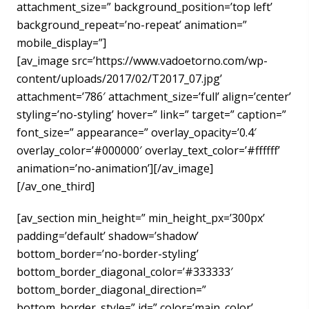
attachment_size=” background_position=’top left’
background_repeat=’no-repeat’ animation=”
mobile_display=”]
[av_image src=’https://www.vadoetorno.com/wp-
content/uploads/2017/02/T2017_07.jpg’
attachment=’786′ attachment_size=’full’ align=’center’
styling=’no-styling’ hover=” link=” target=” caption=”
font_size=” appearance=” overlay_opacity=’0.4′
overlay_color=’#000000′ overlay_text_color=’#ffffff’
animation=’no-animation’][/av_image]
[/av_one_third]
[av_section min_height=” min_height_px=’300px’
padding=’default’ shadow=’shadow’
bottom_border=’no-border-styling’
bottom_border_diagonal_color=’#333333′
bottom_border_diagonal_direction=”
bottom_border_style=” id=” color=’main_color’