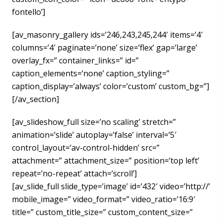
fontello’]
[av_masonry_gallery ids=’246,243,245,244′ items=’4′
columns=’4′ paginate=’none’ size=’flex’ gap=’large’
overlay_fx=” container_links=” id=”
caption_elements=’none’ caption_styling=”
caption_display=’always’ color=’custom’ custom_bg=”]
[/av_section]
[av_slideshow_full size=’no scaling’ stretch=”
animation=’slide’ autoplay=’false’ interval=’5′
control_layout=’av-control-hidden’ src=”
attachment=” attachment_size=” position=’top left’
repeat=’no-repeat’ attach=’scroll’]
[av_slide_full slide_type=’image’ id=’432′ video=’http://’
mobile_image=” video_format=” video_ratio=’16:9′
title=” custom_title_size=” custom_content_size=”