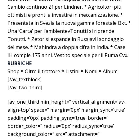
Cambio continuo Zf per Lindner. * Agricoltori più
ottimisti e pronti a investire in meccanizzazione. *
Presentata in Svezia la nuova gamma forestale Bkt. *
Una ‘Carta’ per l’ambientevTonutti si riprende
Tonutti. * Zetor si espande in RussiavIl sondaggio
del mese. * Mahindra a doppia cifra in India. * Case
IH compie 175 anni. Vestito speciale per il Puma Cvx.
RUBRICHE
Shop * Oltre il trattore * Listini * Nomi * Album
[/av_textblock]
[/av_two_third]
[av_one_third min_height=” vertical_alignment=’av-
align-top’ space=” margin=’0px’ margin_sync=’true’
padding=’0px’ padding_sync=’true’ border=”
border_color=” radius=’0px’ radius_sync=’true’
background_color=” src=” attachment=”