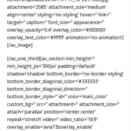
attachment=’2585′ attachment_size=’medium’
align=’center’ styling=’no-styling’ hover=” link=”
target=” caption=” font_size=” appearance=”
overlay_opacity=’0.4′ overlay_color=’#000000′
overlay_text_color=’#ffffff’ animation=’no-animation’]
[/av_image]
[/av_one_third][av_section min_height=”
min_height_px=’300px’ padding=’default’
shadow=’shadow’ bottom_border=’no-border-styling’
bottom_border_diagonal_color=’#333333′
bottom_border_diagonal_direction=”
bottom_border_style=” id=” color=’main_color’
custom_bg=” src=” attachment=” attachment_size=”
attach=’parallax’ position=’center center’
repeat=’stretch’ video=” video_ratio=’16:9′
overlay_enable=’aviaTBoverlay_enable’