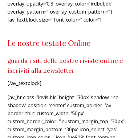
overlay_opacity=’0.3′ overlay_color=’#dbdbdb’
overlay_pattern=” overlay_custom_pattern=”]
[av_textblock size=” font_color=” color=”]
Le nostre testate Online
guarda i siti delle nostre riviste online e
iscriviti alla newsletter
[/av_textblock]
[av_hr class=’invisible’ height=’30px’ shadow=’no-
shadow’ position=’center’ custom_border=’av-
border-thin’ custom_width=’50px’
custom_border_color=” custom_margin_top=’30px’
custom_margin_bottom=’30px’ icon_select=’yes’
custom_icon_color=” icon=’ue808′ font=’entypo-