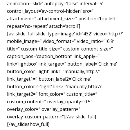
animation=’slide’ autoplay=’false’ interval=’5′
control_layout=’av-control-hidden’ src=”
attachment=” attachment_size=” position=’top left’
repeat=’no-repeat’ attach=’scroll’]
[av_slide_full slide_type=’image’ id=’432′ video=’http://’
mobile_image=” video_format=” video_ratio=’16:9′
title=” custom_title_size=” custom_content_size=”
caption_pos=’caption_bottom’ link_apply=”
link=’lightbox’ link_target=” button_label=’Click me’
button_color=’light’ link1=’manually,http://’
link_target1=” button_label2=’Click me’
button_color2=’light’ link2=’manually,http://’
link_target2=” font_color=” custom_title=”
custom_content=” overlay_opacity=’0.5′
overlay_color=” overlay_pattern=”
overlay_custom_pattern=”][/av_slide_full]
[/av_slideshow_full]