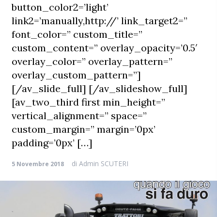
button_color2=’light’
link2=’manually,http://’ link_target2=”
font_color=” custom_title=”
custom_content=” overlay_opacity=’0.5′
overlay_color=” overlay_pattern=”
overlay_custom_pattern=”]
[/av_slide_full] [/av_slideshow_full]
[av_two_third first min_height=”
vertical_alignment=” space=”
custom_margin=” margin=’0px’
padding=’0px’ […]
di
Admin SCUTERI
5 Novembre 2018