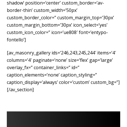
shadow’ position=’center’ custom_border=’av-
border-thin’ custom_width=’50px’
custom_border_color=” custom_margin_top=’30px’
custom_margin_bottom=’30px’ icon_select=’yes’
custom_icon_color=” icon=’ue808′ font=’entypo-
fontello’]
[av_masonry_gallery ids=’246,243,245,244′ items=’4′
columns=’4′ paginate=’none’ size=’flex’ gap=’large’
overlay_fx=” container_links=” id=”
caption_elements=’none’ caption_styling=”
caption_display=’always’ color=’custom’ custom_bg=”]
[/av_section]