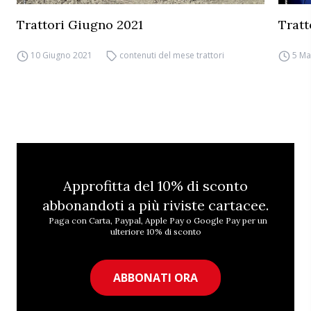
Trattori Giugno 2021
Tratt
10 Giugno 2021
contenuti del mese trattori
5 Ma
Approfitta del 10% di sconto
abbonandoti a più riviste cartacee.
Paga con Carta, Paypal, Apple Pay o Google Pay per un
ulteriore 10% di sconto
ABBONATI ORA