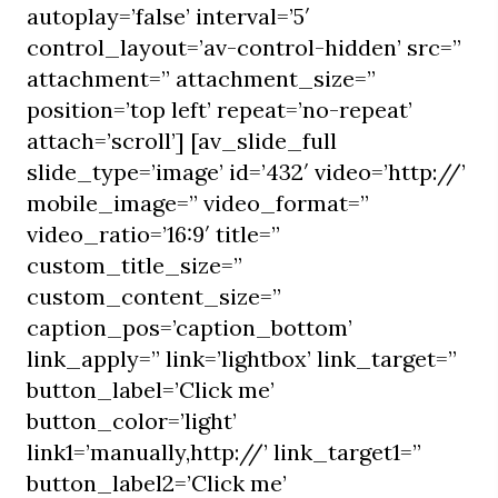
autoplay=’false’ interval=’5′
control_layout=’av-control-hidden’ src=”
attachment=” attachment_size=”
position=’top left’ repeat=’no-repeat’
attach=’scroll’] [av_slide_full
slide_type=’image’ id=’432′ video=’http://’
mobile_image=” video_format=”
video_ratio=’16:9′ title=”
custom_title_size=”
custom_content_size=”
caption_pos=’caption_bottom’
link_apply=” link=’lightbox’ link_target=”
button_label=’Click me’
button_color=’light’
link1=’manually,http://’ link_target1=”
button_label2=’Click me’