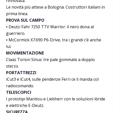
rinnovata.
Le novità più attese a Bologna. Costruttori italiani in
prima linea.
PROVA SUL CAMPO
•
Deutz-Fahr 7250 TTV Warrior: il nero dona al
guerriero.
•
McCormick X7.690 P6-Drive, tra i grandi c’è anche
lui.
MOVIMENTAZIONE
Claas Torion Sinus: tre pale gommate a doppio
sterzo.
PORTATTREZZI
iCut3 e iCut4, sulle pendenze Ferri ce li manda col
radiocomando.
TELESCOPICI
I prototipi Manitou e Liebherr con le soluzioni ibride
e elettriche E-Deutz.
SICUREZZA