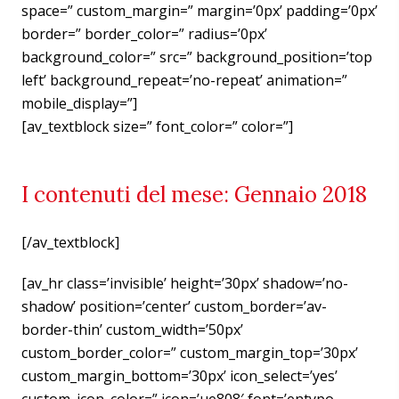
space=” custom_margin=” margin=’0px’ padding=’0px’
border=” border_color=” radius=’0px’
background_color=” src=” background_position=’top
left’ background_repeat=’no-repeat’ animation=”
mobile_display=”]
[av_textblock size=” font_color=” color=”]
I contenuti del mese: Gennaio 2018
[/av_textblock]
[av_hr class=’invisible’ height=’30px’ shadow=’no-
shadow’ position=’center’ custom_border=’av-
border-thin’ custom_width=’50px’
custom_border_color=” custom_margin_top=’30px’
custom_margin_bottom=’30px’ icon_select=’yes’