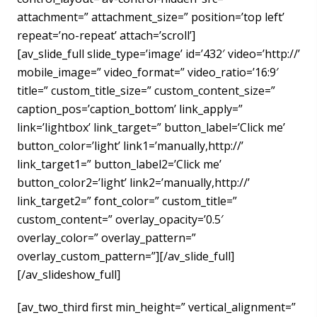
attachment=” attachment_size=” position=’top left’
repeat=’no-repeat’ attach=’scroll’]
[av_slide_full slide_type=’image’ id=’432′ video=’http://’
mobile_image=” video_format=” video_ratio=’16:9′
title=” custom_title_size=” custom_content_size=”
caption_pos=’caption_bottom’ link_apply=”
link=’lightbox’ link_target=” button_label=’Click me’
button_color=’light’ link1=’manually,http://’
link_target1=” button_label2=’Click me’
button_color2=’light’ link2=’manually,http://’
link_target2=” font_color=” custom_title=”
custom_content=” overlay_opacity=’0.5′
overlay_color=” overlay_pattern=”
overlay_custom_pattern=”][/av_slide_full]
[/av_slideshow_full]
[av_two_third first min_height=” vertical_alignment=”