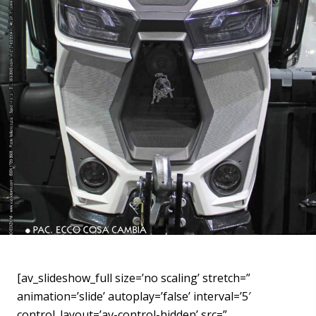
[av_slideshow_full size=’no scaling’ stretch=”
animation=’slide’ autoplay=’false’ interval=’5′
control_layout=’av-control-hidden’ src=”