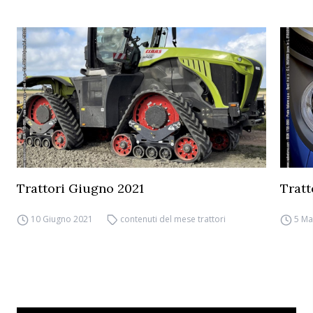
Trattori Giugno 2021
Tratt
10 Giugno 2021
contenuti del mese trattori
5 Ma