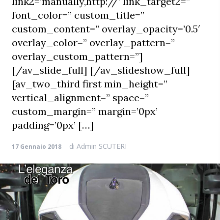
link2=’manually,http://’ link_target2=”
font_color=” custom_title=”
custom_content=” overlay_opacity=’0.5′
overlay_color=” overlay_pattern=”
overlay_custom_pattern=”]
[/av_slide_full] [/av_slideshow_full]
[av_two_third first min_height=”
vertical_alignment=” space=”
custom_margin=” margin=’0px’
padding=’0px’ […]
di
Admin SCUTERI
17 Gennaio 2018