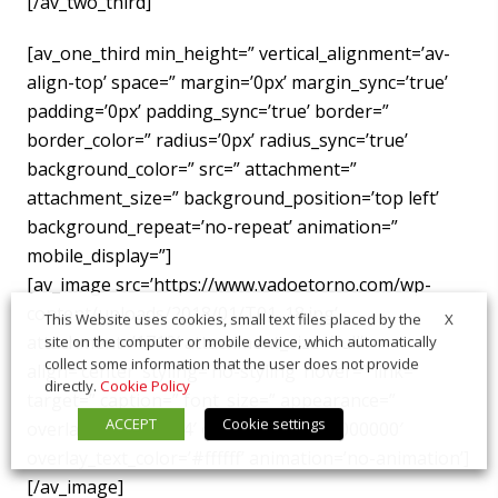
[/av_two_third]
[av_one_third min_height=” vertical_alignment=’av-
align-top’ space=” margin=’0px’ margin_sync=’true’
padding=’0px’ padding_sync=’true’ border=”
border_color=” radius=’0px’ radius_sync=’true’
background_color=” src=” attachment=”
attachment_size=” background_position=’top left’
background_repeat=’no-repeat’ animation=”
mobile_display=”]
[av_image src=’https://www.vadoetorno.com/wp-
content/uploads/2018/01/T01_18.jpg’
X
This Website uses cookies, small text files placed by the
attachment=’1710′ attachment_size=’full’
site on the computer or mobile device, which automatically
collect some information that the user does not provide
align=’center’ styling=’no-styling’ hover=” link=”
directly.
Cookie Policy
target=” caption=” font_size=” appearance=”
ACCEPT
Cookie settings
overlay_opacity=’0.4′ overlay_color=’#000000′
overlay_text_color=’#ffffff’ animation=’no-animation’]
[/av_image]