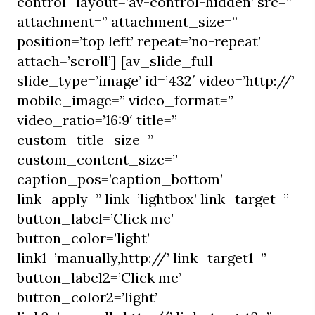
control_layout=’av-control-hidden’ src=”
attachment=” attachment_size=”
position=’top left’ repeat=’no-repeat’
attach=’scroll’] [av_slide_full
slide_type=’image’ id=’432′ video=’http://’
mobile_image=” video_format=”
video_ratio=’16:9′ title=”
custom_title_size=”
custom_content_size=”
caption_pos=’caption_bottom’
link_apply=” link=’lightbox’ link_target=”
button_label=’Click me’
button_color=’light’
link1=’manually,http://’ link_target1=”
button_label2=’Click me’
button_color2=’light’