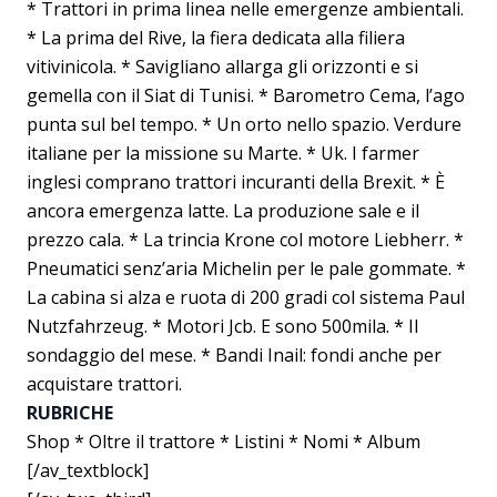
* Trattori in prima linea nelle emergenze ambientali.
* La prima del Rive, la fiera dedicata alla filiera
vitivinicola. * Savigliano allarga gli orizzonti e si
gemella con il Siat di Tunisi. * Barometro Cema, l’ago
punta sul bel tempo. * Un orto nello spazio. Verdure
italiane per la missione su Marte. * Uk. I farmer
inglesi comprano trattori incuranti della Brexit. * È
ancora emergenza latte. La produzione sale e il
prezzo cala. * La trincia Krone col motore Liebherr. *
Pneumatici senz’aria Michelin per le pale gommate. *
La cabina si alza e ruota di 200 gradi col sistema Paul
Nutzfahrzeug. * Motori Jcb. E sono 500mila. * Il
sondaggio del mese. * Bandi Inail: fondi anche per
acquistare trattori.
RUBRICHE
Shop * Oltre il trattore * Listini * Nomi * Album
[/av_textblock]