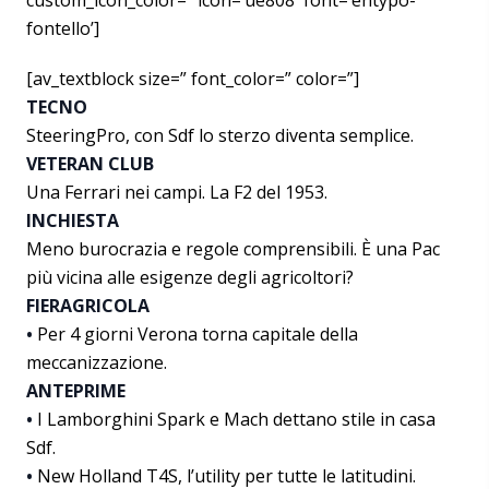
custom_icon_color=” icon=’ue808′ font=’entypo-
fontello’]
[av_textblock size=” font_color=” color=”]
TECNO
SteeringPro, con Sdf lo sterzo diventa semplice.
VETERAN CLUB
Una Ferrari nei campi. La F2 del 1953.
INCHIESTA
Meno burocrazia e regole comprensibili. È una Pac
più vicina alle esigenze degli agricoltori?
FIERAGRICOLA
•
Per 4 giorni Verona torna capitale della
meccanizzazione.
ANTEPRIME
•
I Lamborghini Spark e Mach dettano stile in casa
Sdf.
•
New Holland T4S, l’utility per tutte le latitudini.