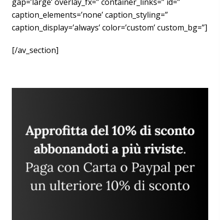
gap=’large’ overlay_fx=” container_links=” id=”
caption_elements=’none’ caption_styling=”
caption_display=’always’ color=’custom’ custom_bg=”]
[/av_section]