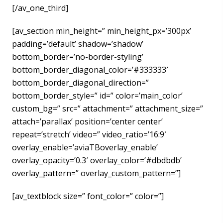
[/av_one_third]
[av_section min_height=” min_height_px=’300px’
padding=’default’ shadow=’shadow’
bottom_border=’no-border-styling’
bottom_border_diagonal_color=’#333333′
bottom_border_diagonal_direction=”
bottom_border_style=” id=” color=’main_color’
custom_bg=” src=” attachment=” attachment_size=”
attach=’parallax’ position=’center center’
repeat=’stretch’ video=” video_ratio=’16:9′
overlay_enable=’aviaTBoverlay_enable’
overlay_opacity=’0.3′ overlay_color=’#dbdbdb’
overlay_pattern=” overlay_custom_pattern=”]
[av_textblock size=” font_color=” color=”]